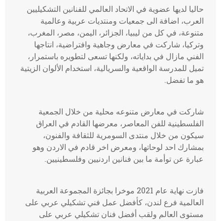
حاليا لديها عضوية في الاتحاد العالمي للفنانين التشكيليين
العرب، اضافة الى جمعيات ومنتديات عربية وعالمية
متنوعة، في كل من ليبيا، الجزائر، اليمن، مصر، المغرب،
وتركيا، شاركت في معارض وجاهية وافتراضية، انتاجها
الفني مازال في بداياته، ولكنها تسعى لتطويره باستمرار،
تميل للمدرسة الواقعية والسريالية، استخدام الألوان الزيتية
هو ما تفضل.
شاركت في معارض متنوعه محلية من خلال الجمعية
الفلسطينية للفن المعاصر، معرضها القادم في العراق
سيكون من خلال منتدى السومرية للثقافة والفنون،
بمشارك احد لوحاتها، ومعرض اخر قادم في الاردن وهو
عبارة عن توأمة ما بين فنانين اردنيين وفلسطينيين.
فازت نهاية عام 2021 موخرا بجائزة المجموعة العربية
العالمية فرع لندن، كأفضل عمل فني تشكيلي عربي على
مستوى العالم ولقب أفضل فنان تشكيلي عربي على