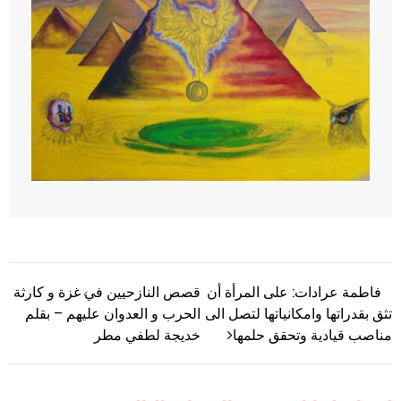
فاطمة عرادات: على المرأة أن
قصص النازحيين في غزة و كارثة
تصفّح المقالات
تثق بقدراتها وامكانياتها لتصل الى
الحرب و العدوان عليهم – بقلم
مناصب قيادية وتحقق حلمها
خديجة لطفي مطر