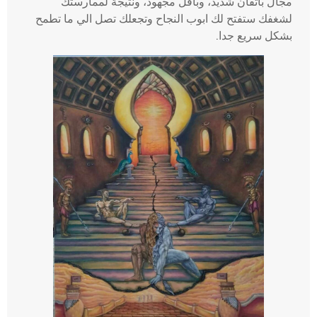
مجال باتقان شديد، وبأقل مجهود، ونتيجة لممارستك
لشغفك ستفتح لك ابوب النجاح وتجعلك تصل الي ما تطمح
بشكل سريع جدا.