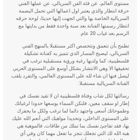
مستوى العالم، عن فئة الفن السريالي، عن عملها الفني
حرقة انتظار والذي يعتبر اول اعمالها التي تحمل البصمة
السريالية الخاصة بها والتي اتجهت إليها حديثا، لوحة حرقه
انتظار رسمتها الفنانة بعد سنة واحدة فقط من بدايتها مع
الرسم بعد غياب 20 عام.
تطمح بأن تتعمق وتتخصص اكتر مستقبلا بالمنهج الفني
السريالي، ليصبح المسار الذي تتميز به كفنانة تشكيلة
فلسطينية، كما ولديها رغبة ورؤية مستقبلية ترغب في
تحقيقها الا وهي الانتشار بشكل أوسع على المستوى العربي
ليصل فنها ان شاء لله على المستوى العالمي، والتفرد بلقب
الفنانة السريالية مستقبلا.
رسالتها لكل شاب وفتاة فلسطينية ان لا تقيد نفسك في
إطار او سقف معين، فلتكن السماء بوسعها حدودا لرغباتك
وطموحاتك أسعى واجتهد دائما لما ترغب ولكل ما يحفزك
على المستوى الداخلي، وتحديدا مواهبك التي أنعم الله عليك
بها، فقد تفاجئ نفسك بما تملك من طاقات، فالموهبة هي
هبة الله لك التي تجعلك تنجز ما تفعل مهما كان وفي أي