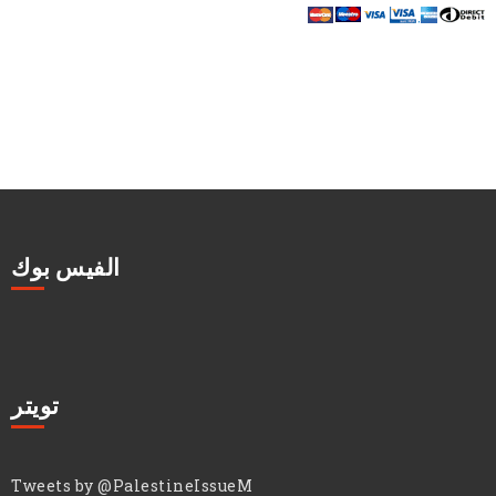
الفيس بوك
تويتر
Tweets by @PalestineIssueM