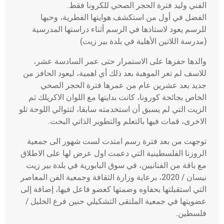
الفني وليد فترة الحجر الصحي للكرونا فقط.
الفضل في أول من استكشف هوايتها الفطرية، وحبها
للرسم يعود لاستاذها في الرسم أثناء دراستها المدرسية
(مدرسة اللاتين الأهلية في بلدة بير زيت)
والدها حفزها على الاستمرار حتى عمر السادسة عشر،
للاسف لم تعر الموهبة بعد ذلك أي اهمية، ليعود الحافز من
جديد بعد عشرين عام من عمرها فترة الحجر الصحي
الخاص بجائحة كورونا، كانت بدايتها مع اللوان الاكريلك ثم
الزيت التي لم يسبق أن استخدمته سابقا، لتتوالي اللوحة تلو
الاخرى، قمات فيها بالتعلم والتطوير الذاتي البحت.
توجهت من بعد فترة رسم امتدت لست شهور الى جمعية
الروزنا الفلسطينية التي دعمت اول عرض لها على الاطلاق
مع باقة من الفنانيين، في سوق البابورية في بلدة بير زيت
نيسان / 2020، برعاية وزارة الثقافة وجمعية الفن المعاصر
التي استقبلتها بحفاوه وضمتها كعضو فاعل فيها، إضافة إلى
عضويتها في جمعية الملتقى التشكيلي حنين فرع الخليل /
فلسطين.