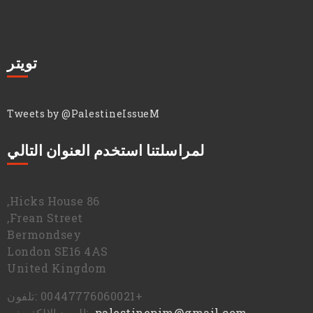
تويتر
Tweets by @PalestineIssueM
لمراسلتنا استخدم العنوان التالي
86 Hicks House,
Frean Street,
Bermondsey
London SE16 4AS
United Kingdom
+00447776060021 :تلفون
palestinepim@gmail.com
:البريد الالكتروني