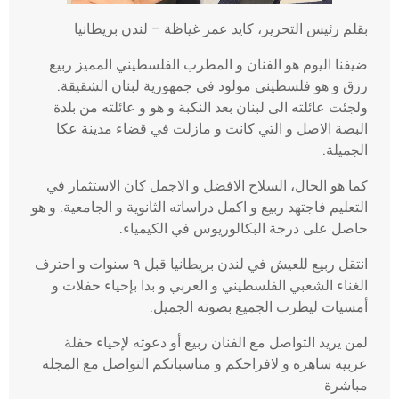
بقلم رئيس التحرير، كايد عمر غياظة – لندن بريطانيا
ضيفنا اليوم هو الفنان و المطرب الفلسطيني المميز ربيع
رزق و هو فلسطيني مولود في جمهورية لبنان الشقيقة.
ولجئت عائلته الى لبنان بعد النكبة و هو و عائلته من بلدة
البصة الاصل و التي كانت و مازلت في قضاء مدينة عكا
الجميلة.
كما هو الحال، السلاح الافضل و الاجمل كان الاستثمار في
التعليم فاجتهد ربيع و اكمل دراساته الثانوية و الجامعية. و هو
حاصل على درجة البكالوريوس في الكيمياء.
انتقل ربيع للعيش في لندن بريطانيا قبل ٩ سنوات و احترف
الغناء الشعبي الفلسطيني و العربي و بدا بإحياء حفلات و
أمسيات ليطرب الجميع بصوته الجميل.
لمن يريد التواصل مع الفنان ربيع أو دعوته لإحياء حفلة
عربية ساهرة و لافراحكم و مناسباتكم التواصل مع المجلة
مباشرة