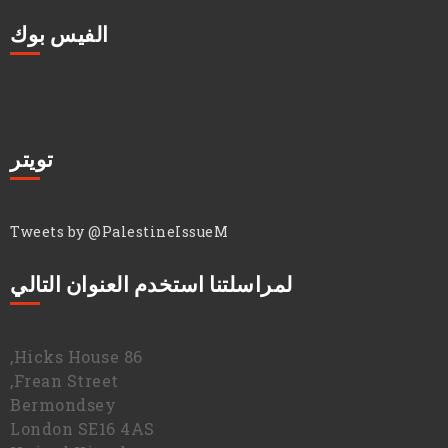
الفيس بوك
تويتر
Tweets by @PalestineIssueM
لمراسلتنا استخدم العنوان التالي
86 Hicks House,
Frean Street,
Bermondsey
London SE16 4AS