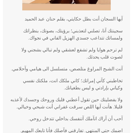
آيها السجان أنت بطل حكايتي، بقلم حنان عبد الحميد
سجينتك آنا، تصلني لتعذبني؛ برؤيتك، بصوتك، بنظراتك
ولمساتك تتداعب جسدي الهزيل الفاني في نجواك.
لم ترحم هوايا ولم تشفع لعشقي ولم تبالي بشجني ولا
لصوت قلب يحدثك.
آنت الشبح المراوغ متلصص، متسلسل الى هيامي وآحلامي.
تخاطبني كآني إمراتك؛ كاني ملكك انت، ملكتك نفسي
وكياني بإرادتي و ليس بطغيانك.
ولا بفضليتك حين تقول أعطني قلبك وروحك وجسدك لأعذبه
قليلا. هأنت آيها اللص سرقت غفراني أنت شبحي وخيالي.
آحب أن آراك اتآملك آتنفسك بداخلي تتدخل روحي.
اضمك حتي المنتهي. تفارقني فآصلك فأنا تابعك المهيم.