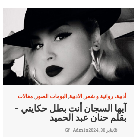
أدبية، روائية و شعر
الادبية
البومات الصور
مقالات
,
,
,
آيها السجان أنت بطل حكايتي –
بقلم حنان عبد الحميد
يناير 30, 2024
Admin