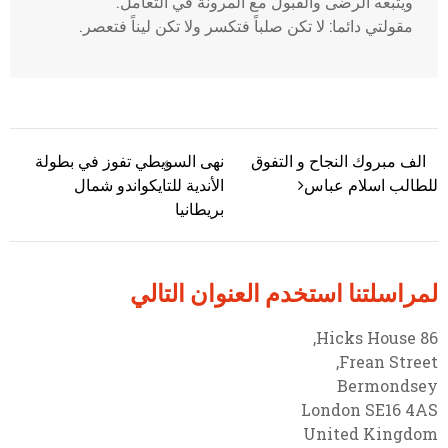
ويتبعه الرضى والقبول مع المرونة في التعامل.
مقولتي دائما: لا تكن صلباً فتكسر ولا تكن ليناً فتعصر.
الف مبروك النجاح و التفوق
نهى السويطي تفوز في بطولة
تصفّح المقالات
للطالب اسلام عباس
الأندية للتايكواندو شمال
بريطانيا
لمراسلتنا استخدم العنوان التالي
86 Hicks House,
Frean Street,
Bermondsey
London SE16 4AS
United Kingdom