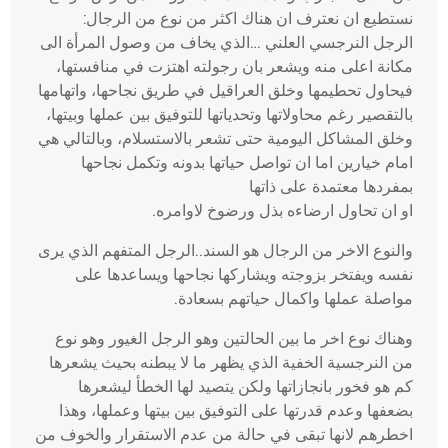
نستطيع ان نعترف ان هناك اكثر من نوع من الرجال:
الرجل النرجسي العلني …الذي يخاف من وصول المرأة الى
مكانة اعلى منه ويشعر بان رجولته اهتزت في منافستها،
فيحاول تحطيمها وخلق العراقيل في طريق نجاحها، واتهامها
بالتقصير رغم محاولاتها وتحدياتها للتوفيق بين عملها وبيتها،
وخلق المشاكل اليومية حتى تشعر بالاستسلام، وبالتالي هي
امام خيارين اما ان تواصل حياتها بدونه وتكمل نجاحها
بمفردها معتمدة على ذاتها
او ان تحاول ارضاءه بذل ورضوخ لاوامره.
والنوع الاخر من الرجال هو السند..الرجل المتفهم الذي يرى
نفسه ويفتخر بزوجته ويشاركها نجاحها ويساعدها على
مواصلة عملها واكمال حياتهم بسعادة.
وهناك نوع اخر ما بين الحالتين وهو الرجل الغيور وهو نوع
من النرجسية الخفية الذي يظهر ما لا يبطنه بحيث يشعرها
كم هو فخور بانجازاتها ولكن يتصيد لها الخطأ ليشعرها
بضعفها وعدم قدرتها على التوفيق بين بيتها وعملها، وهذا
اخطرهم لانها تبقى في حالة من عدم الاستقرار والخوف من