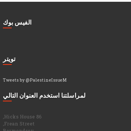
الفيس بوك
تويتر
Tweets by @PalestineIssueM
لمراسلتنا استخدم العنوان التالي
86 Hicks House,
Frean Street,
Bermondsey