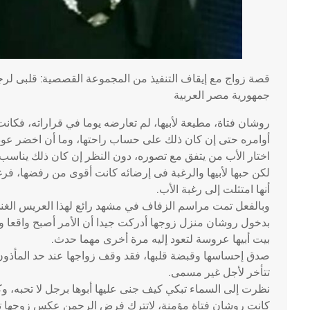
قصة زواج مع إيقاف التنفيذ من المجموعة القصصية: قلبى لرجل
جمهورية مصر العربية
روشان فتاة، مطيعة لأبيها، لم تعارضه يوما في قراراته، فكا
أوامره حتى إن كان ذلك على حساب راحتها، وما أن اخضر عودها 
اختار الأب من يتفق مع تصوره، دون النظر إن كان ذلك يناسب رو
لكن حبها لأبيها والرغبة فى إرضائه كانت أقوى من رفضها، فرغم
أنها امتثلت إلى رغبة الأب.
وبالفعل تمت مراسم الزفاف في مشهد رائع لهذا العريس الغني
بدخول روشان منزل زوجها أدركت جيدا أن الأمر أصبح واقعا 
بيت أبيها عروسة لتعود إليه مرة أخرى مهما حدث.
صدق إحساسها وقبضة قلبها، فقد وقف زواجها عند حد المأذون،
تتأخر لأجل غير مسمى.
نظرت إلى السماء تبكي كيف جنى عليها أبوها برجل لا تحبه، وك
كانت روشان فتاة مؤمنة، لاتترك فرض الرحمن عكس زوجها تمام