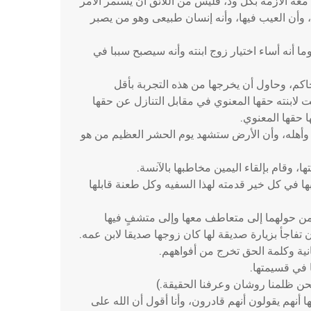
معه الأزمة بكل ود، فليس من اللائق أن يستمر الأمر
ة، وأن العيب فيها، وأنه إنسان طبيعى وهو من يصبر
 أنه أساء اختيار زوج ابنته وأنه سيصبح سببا في
حاكم، وحاول أن يخرجها من هذه التجربة بأقل
 لابنته حقها المعنوي في مقابل التنازل عن حقها
 حقها المعنوي.
 وأهله، وأن الأرض ستشهد يوم الحشر العظيم من هو
، وقام بإلقاء اليمين مخاطبها بالآنسة.
ا في كل خير قدمته لهذا السفيه وكل طعنة قابلها
 من حولهما إلى متعاطف معها وإلى متشفٍ فيها
 تفاجأ بزيارة صديقة لها كان زوجها صديقا لابن عمه.
انية وكلمة الحق تخرج من أفواههم.
ا في قسيمتها.
(نحن ظلمنا روشان وعرفنا الحقيقة.)
أنهم يقولون أنهم قادرون، وأنا أقول أن الله على