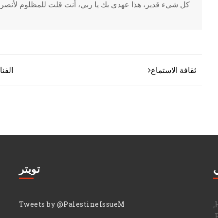
كل شيء قدير، هذا عهدي بك يا ربي، أنت قلت للمظلوم لأنصرن
ثقافة الاستماع
الفن
تصفّح المقالات
ي
تويتر
Tweets by @PalestineIssueM