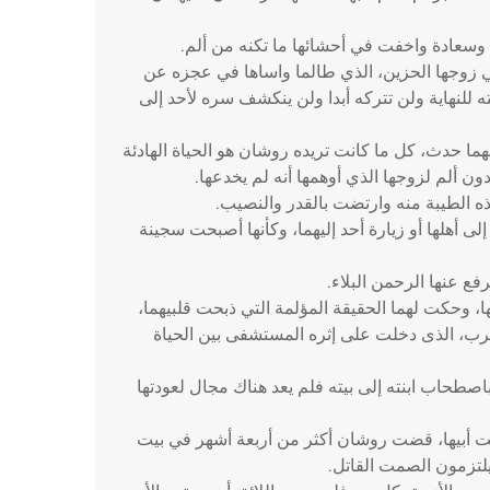
ة وسعادة واخفت في أحشائها ما تكنه من ألم.
 زوجها الحزين، الذي طالما واساها في عجزه عن
ته للنهاية ولن تتركه أبدا ولن ينكشف سره لأحد إلى
مهما حدث، كل ما كانت تريده روشان هو الحياة الهادئة
دون ألم لزوجها الذي أوهمها أنه لم يخدعها.
ذه الطيبة منه وارتضت بالقدر والنصيب.
 أهلها أو زيارة أحد إليهما، وكأنها أصبحت سجينة
ع عنها الرحمن البلاء.
، وحكت لهما الحقيقة المؤلمة التي ذبحت قلبيهما،
لضرب، الذى دخلت على إثره المستشفى بين الحياة
اب ابنته إلى بيته فلم يعد هناك مجال لعودتها
 أبيها، قضت روشان أكثر من أربعة أشهر في بيت
 يلتزمون الصمت القاتل.