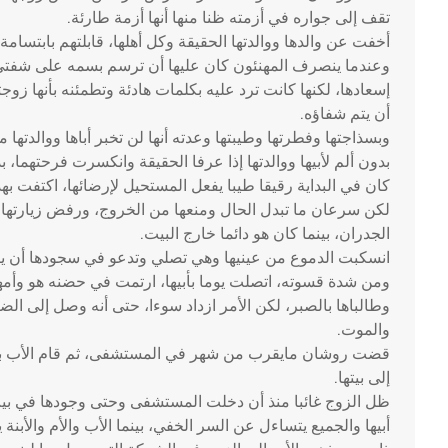
تقف إلى جواره في أزمته ظنا منها أنها أزمة طارئة.
أخفت عن والدها ووالدتها الحقيقة وكل أهلها، قابلتهم بابتسام
وعندما ينصرف المهنئون كان عليها أن ترسم بسمه على شفتي
إسعادها، لكنها كانت ترد عليه بكلمات هادئة وتطمئنه بأنها زوج
أن يتم شفاؤه.
وبسذاجتها وفطرتها وطيبتها وعدته أنها لن تخبر أباها ووالدتها 
بدون ألم لأبيها ووالدتها إذا عرفا الحقيقة وانكسرت فرحتهما، ب
كان في البداية رقيقا طيبا يفعل المستحيل لإرضائها، اكتفت به
لكن سرعان ما تبدل الحال ومنعها من الخروج، ورفض زيارتها إلى
الجدران، بينما كان هو دائما خارج البيت.
انسكبت الدموع من عينيها وهي تصلي وتدعو في سجودها أن يرف
ومن شدة قسوته، اتصلت يوما بأبيها، ارتمت في حضنه هو وأمها
وطالباها بالصبر، لكن الأمر ازداد سوءا، حتى أنه وصل إلى ا
والموت.
قضت روشان مايقرب من شهر في المستشفى، ثم قام الأب باصطح
إلى بيتها.
ظل الزوج غائبا منذ أن دخلت المستشفى وحتى وجودها في بيت
أبيها والجميع يتساءل عن السر الخفي، بينما الأب والأم والأبنة