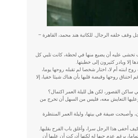
 وقف خلفه الرجال. للكاتبة هند محمد، القاهرة –
نت تخشى عليه أن يضيع منها في لحظة، كانت تلبي كل
إلا وبادر كثيرون إلى خطبتها.
ح ابنته أم لا، اختار شخصا لم تقبله روحها يوما،
 اختناق روحها وقبضة قلبها بأن هناك شيئا خفيا، إلا
 ساكن القصور، لكن هل لليلة العمر اكتمال؟
وعليها التعايش معه، فليس من السهل أن تخرج من
 وأصبحت ضيفة في بيتها، وليلة العمر المنتظرة
يف أخفى هذا الرجل سرا، وأغلق باب الفرح بقلبها.
ا، برغم عدم حبها له لكنها أدركت أن عليها أن