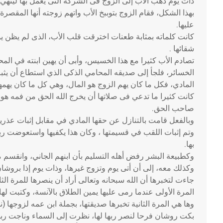
ذات يوم ذهب الأب إلى الزوج فى الشركة التى يعمل بها لينهي 
بهذا الشكل، فقام الزوج بتوببخ الأب واتهم زوجته أنها المقصر
عليها.
كانت كلماته بمثابة طعنات اخترقت قلب الأب، الذى لم يظن يوما
شقائها .
تصادم الأب كثيرا مع هذا الخسيس، وأبى أن يهين ابنته في الم
الخسائر، فلجأ إلى صديقه المحامي الذكى الذي استطاع أن يثبت
المادي، فكل ما كان يهم الزوج هو المال، وهي كل ما كان يهمها
كانت كثيرا ما تدعي فى صلاتها أن يخرج الله الحق من فمه هو
صاحب الحق.
وبالفعل قامت بالتنازل عن حقها المادي في مقابل إثبات عذريتها
وتم إثبات اللقب في قسيمتها ، وكان هذا يكفيها واستعوضت ربه
بها.
وكطبيعة البشر رفض أهله التسليم بأن ابنهم الجاني، وانقسم
وكذلك معه، إلى أن أتى يوم وتزوج غيرها، وذات يوم إذا بروشان
جاءت لتخبرها أن الله سبحانه وتعالى أراد أن ينصرها للمرة الث
المرة الأولى عندما رمى عليها يمين الطلاق بالآنسة، وكتبت له
وها هي المرة الثانية تخبرها صديقتها، بجملة ابن عمه لزوجها 
بكت روشان فرحا لنصر ربها لها، نظرت إلى السماء وناجت ربها 