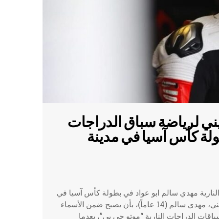
ني لرياضة سباق الدراجات
ولة كأس آسيا في مدينة
نارية مهدي سالم ابو عواد في بطولة كأس آسيا في
مدينة لوسيل في دولة قطر يحلم المتسابق الامريكي الفلسطيني، مهدي سالم (14 عاماً)، بأن يصبح ضمن الأسماء
اقات الدراجات النارية “موتو جي بي”، بعدما