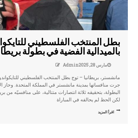
بطل المنتخب الفلسطيني للتايكوان
بالميدالية الفضية في بطولة بريطان
مارس 28, 2025
Admin
مانشستر، بريطانيا – توج بطل المنتخب الفلسطيني للتايكواندو
جرت منافساتها بمدينة مانشستر في المملكة المتحدة. وحاز الا
البطولة، بتحقيقه ثلاثة انتصارات متتالية، على منافسيّه من بري
لكن الحظ لم يحالفه في المباراة
اقرأ المزيد