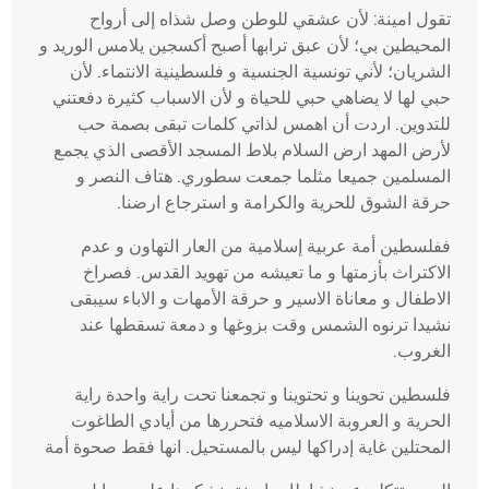
تقول امينة: لأن عشقي للوطن وصل شذاه إلى أرواح
المحيطين بي؛ لأن عبق ترابها أصبح أكسجين يلامس الوريد و
الشريان؛ لأني تونسية الجنسية و فلسطينية الانتماء. لأن
حبي لها لا يضاهي حبي للحياة و لأن الاسباب كثيرة دفعتني
للتدوين. اردت أن اهمس لذاتي كلمات تبقى بصمة حب
لأرض المهد ارض السلام بلاط المسجد الأقصى الذي يجمع
المسلمين جميعا مثلما جمعت سطوري. هتاف النصر و
حرقة الشوق للحرية والكرامة و استرجاع ارضنا.
ففلسطين أمة عربية إسلامية من العار التهاون و عدم
الاكتراث بأزمتها و ما تعيشه من تهويد القدس. فصراخ
الاطفال و معاناة الاسير و حرقة الأمهات و الاباء سيبقى
نشيدا ترنوه الشمس وقت بزوغها و دمعة تسقطها عند
الغروب.
فلسطين تحوينا و تحتوينا و تجمعنا تحت راية واحدة راية
الحرية و العروبة الاسلاميه فتحررها من أيادي الطاغوت
المحتلين غاية إدراكها ليس بالمستحيل. انها فقط صحوة أمة