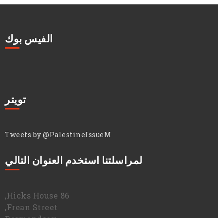
الفيس بوك
تويتر
Tweets by @PalestineIssueM
لمراسلتنا استخدم العنوان التالي
86 Hicks House,
Frean Street,