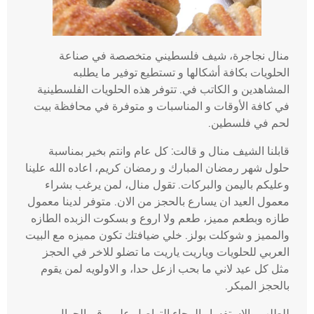
منال نجاجرة، شيف فلسطيني متخصصة في صناعة
الحلويات بكافة أشكالها و تستطيع توفير ما يطلبه
المشاهدين و الكاتب في. تتوفر هذه الحلويات الفلسطينية
في كافة الأوقات و المناسبات و متوفرة في محافظة بيت
لحم في فلسطين.
قابلنا الشيف منال و قالت: كل عام وانتم بخير بمناسبة
حلول شهر رمضان المبارك و رمضان كريم، اعاده الله علينا
وعليكم باليمن والبركات. تقول منال، لمن يرغب بشراء
معمول العيد ان يسارع بالحجز من الان. متوفر لدينا معمول
طازه وبطعم مميز، طعم ولا اروع و بسكوت الزبده الطازه
والمميز و شوكلت بولز. خلي ضيافتك تكون مميزه مع البيت
العربي للحلويات وياريت ياريت ما تضلو للاخر في الحجز
مثل كل عيد لاني ما بحب ازعل حدا، و الاولويه لمن يقوم
بالحجز المبكر.
للطلب والاستفسار الرجاء التواصل على رقم الجوال