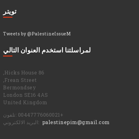
تويتر
Tweets by @PalestineIssueM
لمراسلتنا استخدم العنوان التالي
86 Hicks House,
Frean Street,
Bermondsey
London SE16 4AS
United Kingdom
+00447776060021 :تلفون
palestinepim@gmail.com
:البريد الالكتروني