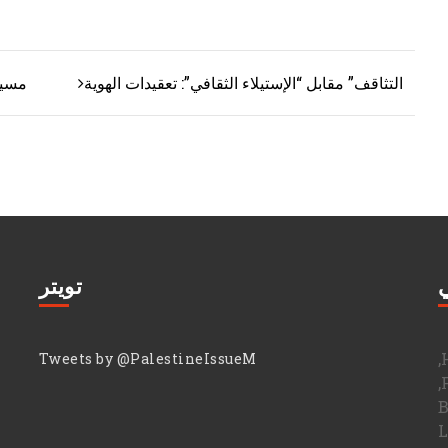
التثاقف” مقابل “الإستيلاء الثقافي”: تعقيدات الهوية
مسير
تصفّح المقالات
ي
تويتر
Tweets by @PalestineIssueM
L