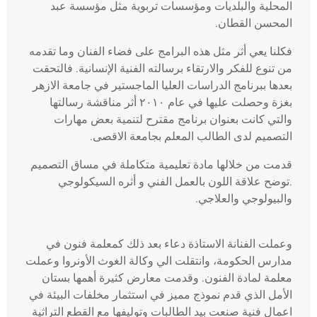
المحلية والبلديات ومؤسسات تربوية مثل مؤسسة عبد
المحسن القطان.
فكلنا يعي أثر مثل هذه البرامج على فضاء الفنان وما تقدمه
من تنوع للفكر والارتقاء برسالته الفنية الإنسانية. فالتحقت
بعدها ببرنامج الدراسات العليا الماجستير في جامعة الازهر
بغزة وحصلت عليها في عام ٢٠١٠ أثر مناقشة رسالتها
والتي كانت بعنوان برنامج مقترح لتنمية بعض مهارات
التصميم لدى الطالب المعلم بجامعة الاقصى.
قدمت من خلالها مادة تعليمية متكاملة في مساق التصميم
.توضح علاقة اللون بالعمل الفني و أثره السيكولوجي
والبيولوجي والعلاجي.
وعملت الفنانة الاستاذة دعاء بعد ذلك كمعلمة فنون في
مدارس الحكومة، وانتقلت الي وكالة الغوث الأونروا وعملت
معلمة لمادة الفنون. وقدمت معارض كثيرة أهمها بستان
الأمل الذي قدم نموذج مميز في استثمار مخلفات البيئة في
اعمال فنية صنعت بيد الطالبات وتوليفها مع القطع التراثية