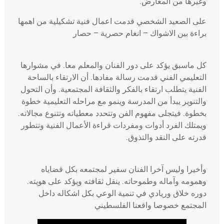
وغيرها من المعارض.
على الصعيد الشخصي قدمت اعمال فنية تشكيلية من اهمها
براءة بين الاشواك – انغام حصرية – حصار
كل ماسبق يؤكد على دور الفنان والمعلم معا. في مشوارها
التعليمي الفني قدمت رسالة مفادها. أن الارتقاء بالساحة
الفنية يتطلب ارتقاء بالفكر والثقافة المجتمعية. وأن التحول
والتنوير يبدأ من المدرسة وينمو مع مراحله التعليمية خطوة
بخطوة. فيتجلى مفهوم الفن وتتحدد معطياته وتتنوع مجالاته.
ويمتلك الفرد أدوات ومفردات قراءة الأعمال الفنية وتتطور
قدرته على النقد والتذوق.
وأخيرا وليس آخرا الفنان سفير لمجتمعه بكل قضاياه
وهمومه وآماله وطموحاته. ينقل ثقافته ويؤكد على هويته.
دوره خلاق وريادي في تنمية الوعي بكل اشكاله داخل
المجتمع خصوصا واقعنا الفلسطيني