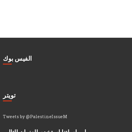
الفيس بوك
تويتر
Tweets by @PalestineIssueM