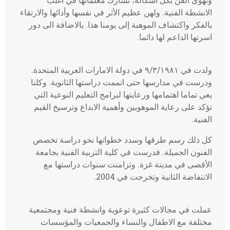
الانشطة الفنية. ولهن عظيم الأثر في نفسها وأدائها والارتقاء
بالفكر واكتشاف الموهبة إلى يومنا هذا. بالاضافة الى دور
اسرتها الداعم لها دائما.
ولدت في ٩/٣/١٩٨١ في دولة الامارات العربية المتحدة.
ودرست في مدارسها حتى اتممت دراستها الثانوية. وكلنا
يعي تماما اهتمامها ورعايتها لبرامج التعليم النوعية التي
تؤكد على رعاية الموهوبين وأهمية الابداع وترسيخ القيم
الفنية.
كل ذلك رسم طرقها وسدد خطواتها نحو دراسة تخصص
الفنون الجميلة. فدرست في كلية التربية الفنية بجامعة
الأقصى في مدينة غزة. وتزامنت سنوات دراستها مع
الانتفاضة الثانية وتخرجت في 2004.
عملت في مجالات كثيرة توعوية وانشطة فنية ومجتمعية
مختلفة مع الاطفال والنساء والجمعيات والمؤسسات