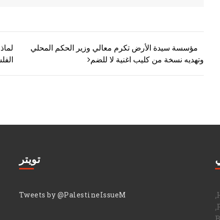
مؤسسة سيدة الأرض تكرم معالي وزير الحكم المحلي
لماذ
تصفّح المقالات
وتهديه نسخة من كليب اغنية لا للضم
الفل
ي
تويتر
Tweets by @PalestineIssueM