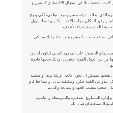
 كانت ناجحه؛ مثلا في المجال الاقتصادي كمشروع
ع و الذي يتطلب دراسة من جميع النواحي، لكي ينجح
م، وتوفير المكان وجلب الآلات التكنولوجية لتسهيل
ب هذا المشروع شراء الأعلاف.
التي يساعد صاحب المشروع من خلالها بلاده، لكي
يرها و الحصول على المردود المالي ليكون له دور
 من بين الدول القوية اقتصاديا. وذلك يجعلها قادرة
ا.
ى نفسها فممكن ان تكون كاتبه، او شاعره، او معلمه،
ي تبدو في القمه فكريا ومكتفية ماديا، وعطاءها كأم
جمال صعب يتطلب الجهد والمتابعة والدعم
ر و إدارة المشاريع الصغيرة والمتوسطة و الكبيرة
ينية المستقلة ان شاء الله.