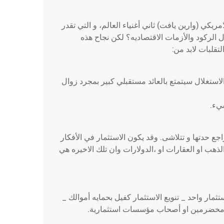
يكي (وارين يافت) ثاني أغنياء العالم، و التي تقدر
وات خلال الركود والأزمات الاقتصاديه؟ لكن نجاح هذه
قلبات لابد من:
لاستغلال سيتمتع بالعائد مستقبلي كبير بمجرد زوال
يء.
ع حدتها و تتلاشى. وقد يكون الاستثمار في الأفكار
ذهب او العقارات او ،الدولارات وان تلك الاخيره هي
تثمار واحد _ تنويع الاستثمار كفيل بحمايه أموالك _
ا مخضرمين او أصحاب مؤسسات استثمارية.