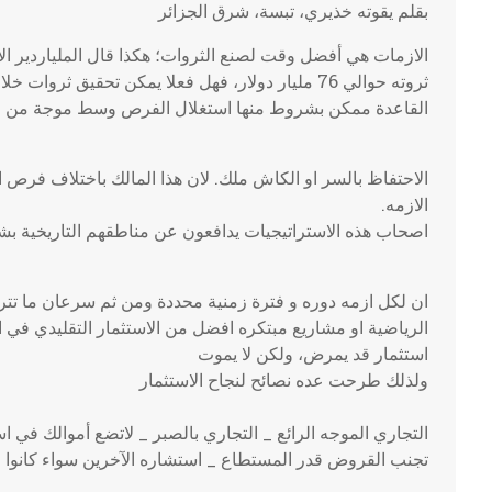
بقلم يقوته خذيري، تبسة، شرق الجزائر
الازمات هي أفضل وقت لصنع الثروات؛ هكذا قال الملياردير الامر
ثروته حوالي 76 مليار دولار، فهل فعلا يمكن تحقيق ثر
القاعدة ممكن بشروط منها استغلال الفرص وسط موجة من الت
الاحتفاظ بالسر او الكاش ملك. لان هذا المالك باختلاف فرص ا
الازمه.
اصحاب هذه الاستراتيجيات يدافعون عن مناطقهم التاريخية بش
ان لكل ازمه دوره و فترة زمنية محددة ومن ثم سرعان ما تتراج
الرياضية او مشاريع مبتكره افضل من الاستثمار التقليدي في ال
استثمار قد يمرض، ولكن لا يموت
ولذلك طرحت عده نصائح لنجاح الاستثمار
التجاري الموجه الرائع _ التجاري بالصبر _ لاتضع أموالك في اس
تجنب القروض قدر المستطاع _ استشاره الآخرين سواء كانو