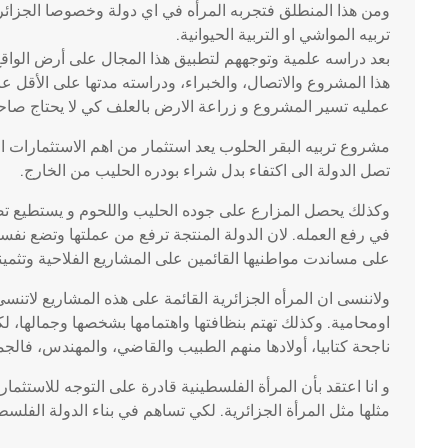
ومن هذا المنطلق فتجربه المرأه في اي دولة وخصوصا الجزائر
تربيه المواشي او التربية الحيوانية.
بعد دراسه علمية وتوجههم لتطبيق هذا المجال على أرض الواق
هذا المشروع والاتصال، والخبراء، ودراسته مدتها على الأقل عا
عمليه تسير المشروع و زراعة الارض بالعلف كي لا يحتاج صاح
مشروع تربيه البقر الحلوب يعد استثمار من اهم الاستثمارات 
تصل الدولة الى اكتفاء بدل شراء بودره الحليب من الخارج.
وكذلك يحصل المزارع على جوده الحليب واللحوم و يستطيع تصد
في رفع العمله. لان الدولة المنتجة ترفع من عملتها وتضع نفسها
على مساندت مواطنيها القائمين على المشاريع الفلاحية وتثمينه
ولاننسى ان المرأه الجزائرية القائمة على هذه المشاريع لاتنس
اومحامية. وكذلك تهتم بنظافتها واهتمامها بشخصها وجمالها، لك
ناجحة كتابيا، أولادها منهم الطبيب والقاضي، والمهندس، فال
و انا اعتقد بأن المرأة الفلسطينية قادرة على التوجه للاستثما
مثلها مثل المرأة الجزائرية. لكي تساهم في بناء الدولة الفلسط