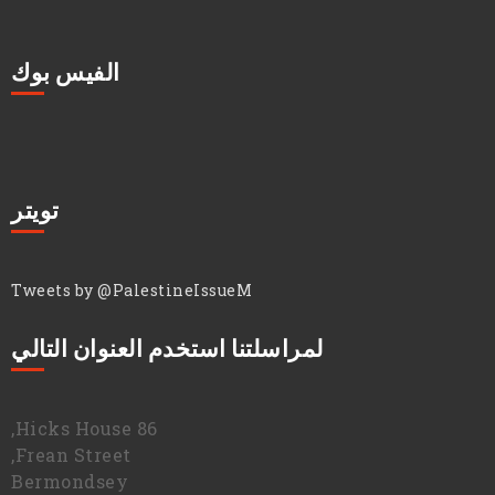
الفيس بوك
تويتر
Tweets by @PalestineIssueM
لمراسلتنا استخدم العنوان التالي
86 Hicks House,
Frean Street,
Bermondsey