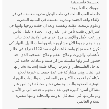
الجنسية: فلسطينية
المؤهلات التعليمية :
حاصلة القب الثالث في طب البديل مدربة معتمدة في فن
الإلقاء ولغة الجسد ومدربة معتمدة في التنمية البشرية
ودبلوم برمجية عقلية ونفسية وبعد ان فقدة زوجها وابنها في
عمر الورد بقيت تأمن في القدر وبان الحياة لا تقبل اليأس
وزرعت الأمل واالإيمان مرة أخرى في أولادها ثلاث بنات
وولد وهم جميعا الاَن مشاريع حياة وواصلت الليل بالنهار كى
تكون قصة نجاح واستطاعت أن تعتمد 122 اختراع في عالم
الأعشاب والزيوت وعلاج العقم وعلاج الصدفية الذى اخذ
حضور كبير ولها سلسلة مراكز طبية وعيادات خاصة في
الداخل الفلسيطني وأنجزت رسالة طبية إنسانية يشار لها
في البنان وهي مشاركة في عدة جمعيات خيرية لعلاج
الأيتام كما قدمت الكثير من المحاضرات والندوات الدورات
التوعية الصحية والنفسية وهي تعتبر محطة قوة لمن عبر
مشاكل أسرة كبيرة فهى تقف معهم تاخذهم الى بر الأمان
وتم تكريمها في المحافل الدولية والمحلية ومنها سفيرة
السلام العالمي