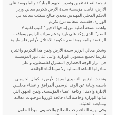
ترجمة لثقافة تثمين وتقدير الجهود المباركة والملموسة على
الأرض، قامت مؤسسة سيدة الأرض بتكريم معالي وزير
الحكم المحلي المهندس مجدي صالح بمكتب معاليه في
الوزارة؛ فقدمت لمعاليه درع تكريم
واهدته نسخة أصلية من إنتاجها الاخير ” كليب اغنية لا
للضم”، الذي يؤكد على تاييد ودعم سيادة الرئيس بمواقفه
الرافضة والمقاومة لضم حكومة الاحتلال لأراض فلسطينية.
وشكر معالي الوزير سيدة الأرض وثمن هذا التكريم واعتبره
تكريما لجميع منسوبي الوزارة. واثنى على دور المؤسسة
في ابراز الوجه الحضاري المشرق لفلسطين، و على
مبادراتها البناءة المتتالية ولا سيما أثناء الجائحة.
وتحدث الرئيس التنفيذي لسيدة الأرض د. كمال الحسيني
باسمه ونيابة عن الوفد الرسمي ألمرافق واعضاء مجلسي
الإدارة والامناء وكافة أعضاء المؤسسة، وثمن الجهود التي
تبذلها الوزارة وخاصة أثناء جائحة كورونا بتوجيهات معاليه
ومتابعته الحثيثة.
وفي نهاية اللقاء، رحب الصالح والحسيني بمبدأ التعاون