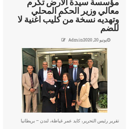
مؤسسة سيدة الأرض تكرم
معالي وزير الحكم المحلي
وتهديه نسخة من كليب اغنية لا
للضم
يونيو 20, 2020
Admin
تقرير رئيس التحرير، كايد عمر غياظة، لندن – بريطانيا