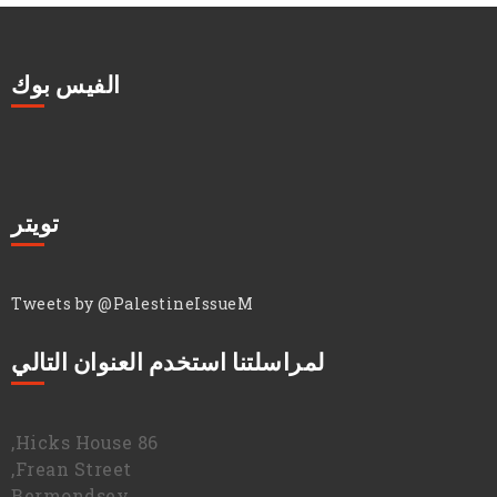
الفيس بوك
تويتر
Tweets by @PalestineIssueM
لمراسلتنا استخدم العنوان التالي
86 Hicks House,
Frean Street,
Bermondsey